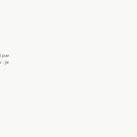
 par
 : je