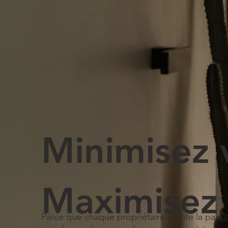
Minimisez 
Maximisez 
Parce que chaque propriétaire mérite la paix d