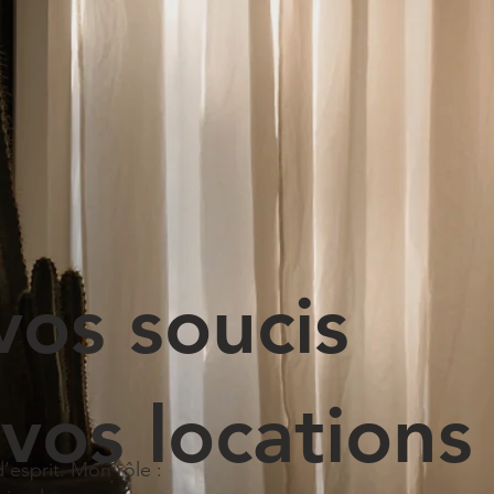
vos soucis
vos locations
’esprit. Mon rôle :